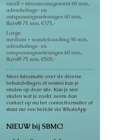
small + stressmanagement 60 min.,
ademhalings- en
ontspanningsoefeningen 60 min.,
Bars® 75 min. €375,-
Large:
medium + wandelcoaching 90 min.,
ademhalings- en
ontspanningsoefeningen 60 min.,
Bars® 75 min. €500,-
Meer informatie over de diverse
behandelingen of sessies kun je
vinden op deze site. Kun je niet
vinden wat je zoekt, neem dan
contact op via het contactformulier of
stuur me een bericht via WhatsApp
NIEUW bij SBMC!