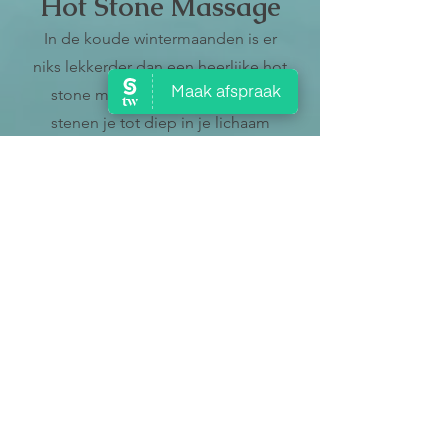
Hot Stone Massage​
In de koude wintermaanden is er
niks lekkerder dan een heerlijke hot
stone massage. Laat de warme
stenen je tot diep in je lichaam
verwarmen. Zo kun je er weer even
tegenaan!
App of bel snel om een afspraak te
maken.
Wist u dat...