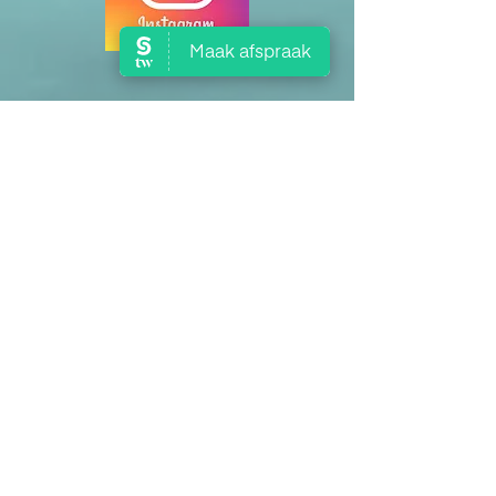
Links
Opleidingen
onder andere:
http://holistischcoachen.nl
Academie voor holistisch
coachen te Amersfoort
Access Consciousness:
www.accessconsciousness.
nl
Hypnotherapie:
Hypnose Instituut