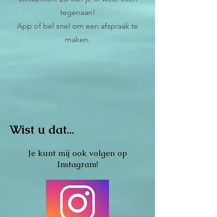
tegenaan!
App of bel snel om een afspraak te
maken.
Wist u dat...
Je kunt mij ook volgen op
Instagram!